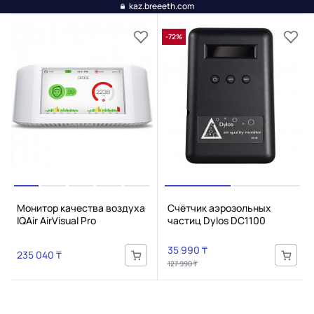
kaz.breeeth.com
-72%
Монитор качества воздуха
Счётчик аэрозольных
IQAir AirVisual Pro
частиц Dylos DC1100
35 990 ₸
235 040 ₸
127 990 ₸