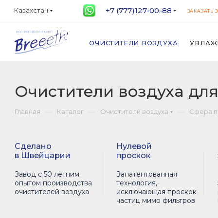
+7 (777)127-00-88
Казахстан
ЗАКАЗАТЬ 
ОЧИСТИТЕЛИ ВОЗДУХА
УВЛАЖ
Очистители воздуха дл
—
—
—
Главная
Каталог
Очистители воздуха
Сфера 
Сделано
Нулевой
в Швейцарии
проскок
Завод с 50 летним
Запатентованная
опытом производства
технология,
очистителей воздуха
исключающая проскок
частиц мимо фильтров