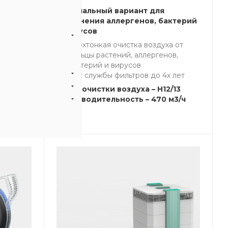
оздуха
Оптимальный вариант для
актерий
устранения аллергенов, бактерий
и вирусов
ка
Сверхтонкая очистка воздуха от
еет
пыльцы растений, аллергенов,
бактерий и вирусов
Срок службы фильтров до 4х лет
3
м3/ч
Класс очистки воздуха – H12/13
Производительность – 470 м3/ч