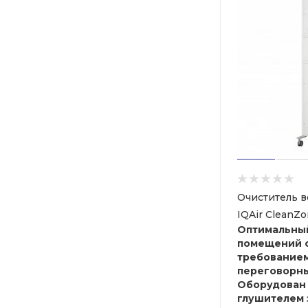
Очиститель в
IQAir CleanZ
Оптимальны
помещений 
требованием
переговорны
Оборудован
глушителем 