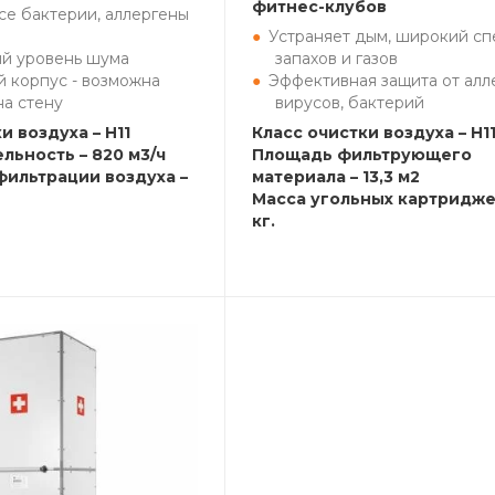
фитнес-клубов
се бактерии, аллергены
Устраняет дым, широкий сп
ий уровень шума
запахов и газов
й корпус - возможна
Эффективная защита от алл
на стену
вирусов, бактерий
и воздуха – H11
Класс очистки воздуха – H1
льность – 820 м3/ч
Площадь фильтрующего
фильтрации воздуха –
материала – 13,3 м2
Масса угольных картриджей
кг.