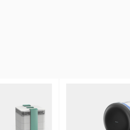
в линейке моделей
Сверхтонкая фильтрация в
от аллергенов, вирусов, б
 эффективность.
Антибактериальная пропит
т все аллергены,
фильтров
вирусы
Не выделяет ОЗОН и не им
апахов и химических
побочных эффектов
лей
Класс очистки воздуха – H1
и воздуха – H12/13
Производительность – 500 
ого фильтра – 2.5 кг