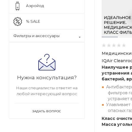
Аэройод
% SALE
Фильтры и аксессуары
Медицинский
IQAir Cleanr
Наилучшее 
устранения 
Нужна консультация?
бактерий, вр
Антибактер
Наши специалисты ответят на
фильтров г
любой интересующий вопрос
устраняет 
Улавливает
опасных га
ЗАДАТЬ ВОПРОС
Класс очистк
Масса угольн