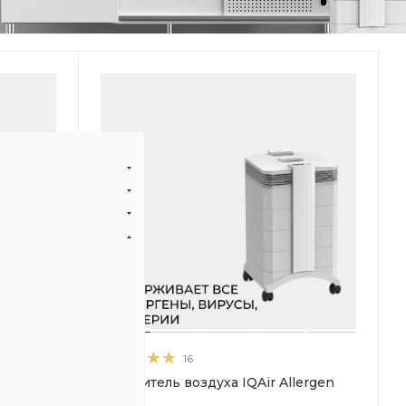
16
здуха
Очиститель воздуха IQAir Allergen
100