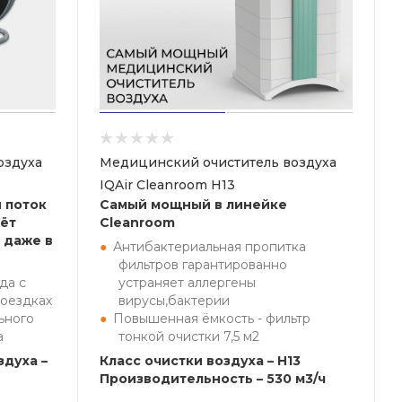
оздуха
Медицинский очиститель воздуха
IQAir Cleanroom H13
 поток
Самый мощный в линейке
ёт
Cleanroom
 даже в
Антибактериальная пропитка
фильтров гарантированно
да с
устраняет аллергены
поездках
вирусы,бактерии
ьного
Повышенная ёмкость - фильтр
а
тонкой очистки 7,5 м2
здуха –
Класс очистки воздуха – H13
Производительность – 530 м3/ч