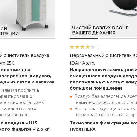
1
 очиститель воздуха
Персональный очиститель в
oom 250
IQAir Atem.
решение для
Направленный ламинарный
аллергенов, вирусов,
очищенного воздуха созда
едных газов и запахов
персональную чистую зону
большом помещении
иальная пропитка
арантированно
Воздух без аллергенов всег
все микроорганизмы
вами: в офисе, дома или в 
 широкий спектр
Выполняет функцию настол
зов и запахов
безлопастного вентилятор
и воздуха – H13
Технология фильтрации во
ого фильтра – 2.5 кг.
HyperHEPA