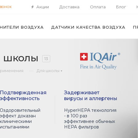
Акции
Доставка
Оплата
Блог
ЗВОНОК
НИТЕЛИ ВОЗДУХА
ДАТЧИКИ КАЧЕСТВА ВОЗДУХА
П
я школы
13
—
применения
Для школы
Подтвержденная
Задерживает
эффективность
вирусы и аллергены
Оздоровительный
HyperHEPA технология
эффект доказан
- в 100 раз
клиническими
эффективнее обычных
испытаниями
HEPA фильтров