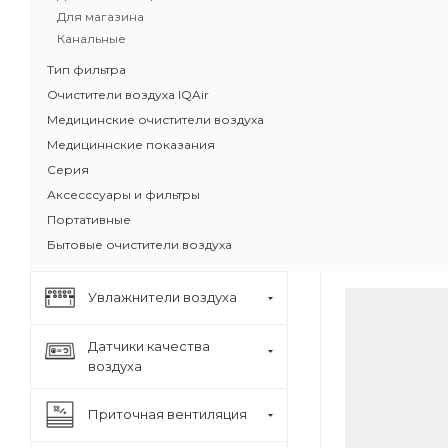
Для магазина
Бестселлер 
Канальные
HealthPro
Доказанная
Тип фильтра
Задерживае
Очистители воздуха IQAir
бактерии, 
Медицинские очистители воздуха
Защита от з
Медициннские показания
загрязните
Серия
Класс очистк
Масса угольн
Аксесссуары и фильтры
Портативные
Бытовые очистители воздуха
Увлажнители воздуха
Датчики качества
воздуха
Приточная вентиляция