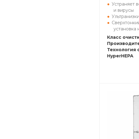
Устраняет в
и вирусы
Ультранизк
Сверхтонки
установка 
Класс очистк
Производите
Технология 
HyperHEPA