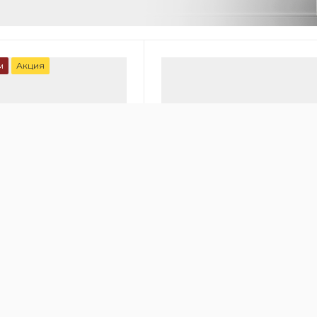
м
Акция
00
онный очиститель
Медицинский очиститель во
 HealthPro 250
IQAir Cleanroom 100