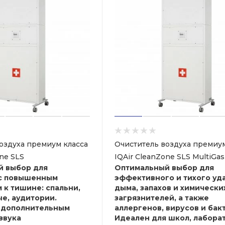
оздуха премиум класса
Очиститель воздуха премиум
one SLS
IQAir CleanZone SLS MultiGas
й выбор для
Оптимальный выбор для
с повышенным
эффективного и тихого уд
 к тишине: спальни,
дыма, запахов и химически
е, аудитории.
загрязнителей, а также
 дополнительным
аллергенов, вирусов и бак
звука
Идеален для школ, лабора