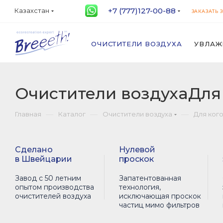
+7 (777)127-00-88
Казахстан
ЗАКАЗАТЬ 
ОЧИСТИТЕЛИ ВОЗДУХА
УВЛАЖ
Очистители воздухаДля
—
—
—
Главная
Каталог
Очистители воздуха
Для ког
Сделано
Нулевой
в Швейцарии
проскок
Завод с 50 летним
Запатентованная
опытом производства
технология,
очистителей воздуха
исключающая проскок
частиц мимо фильтров