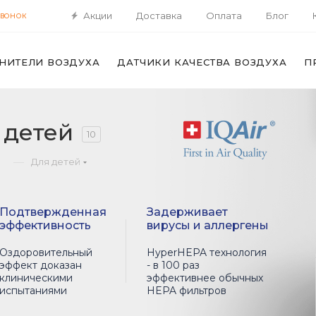
Акции
Доставка
Оплата
Блог
ЗВОНОК
НИТЕЛИ ВОЗДУХА
ДАТЧИКИ КАЧЕСТВА ВОЗДУХА
П
 детей
10
—
о
Для детей
Подтвержденная
Задерживает
эффективность
вирусы и аллергены
Оздоровительный
HyperHEPA технология
эффект доказан
- в 100 раз
клиническими
эффективнее обычных
испытаниями
HEPA фильтров