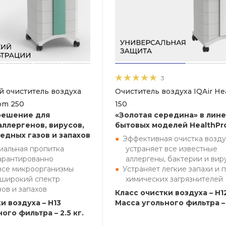
3
 очиститель воздуха
Очиститель воздуха IQAir He
oom 250
150
решение для
«Золотая середина» в лин
аллергенов, вирусов,
бытовых моделей HealthPr
едных газов и запахов
Эффективная очистка возду
иальная пропитка
устраняет все известные
арантированно
аллергены, бактерии и вир
все микроорганизмы
Устраняет легкие запахи и 
 широкий спектр
химических загрязнителей
зов и запахов
Класс очистки воздуха – H12
и воздуха – H13
Масса угольного фильтра – 
ого фильтра – 2.5 кг.