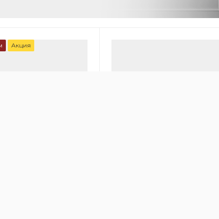
м
Акция
00
онный очиститель
Медицинский очиститель во
 HealthPro 250
IQAir Cleanroom 100