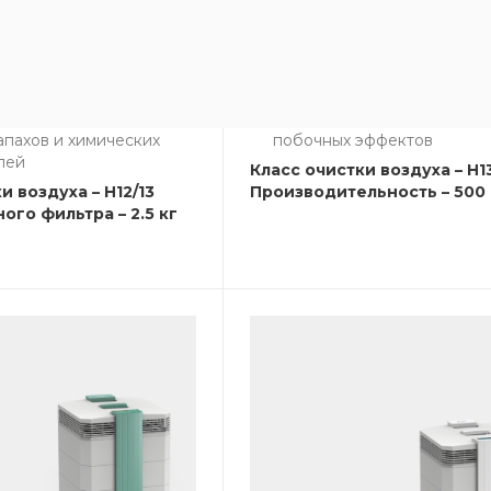
в линейке моделей
Сверхтонкая фильтрация в
от аллергенов, вирусов, б
 эффективность.
Антибактериальная пропит
т все аллергены,
фильтров
вирусы
Не выделяет ОЗОН и не им
апахов и химических
побочных эффектов
лей
Класс очистки воздуха – H1
и воздуха – H12/13
Производительность – 500 
ого фильтра – 2.5 кг