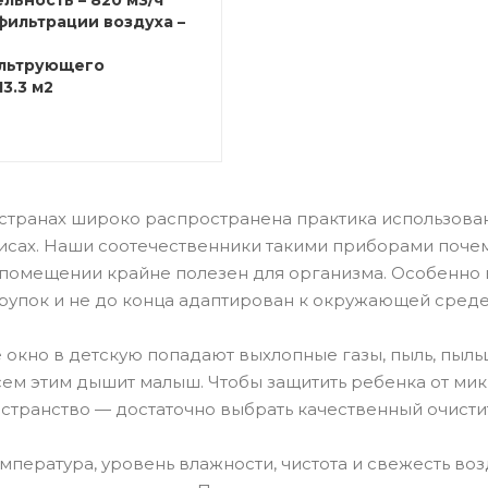
льность – 820 м3/ч
фильтрации воздуха –
льтрующего
13.3 м2
странах широко распространена практика использован
исах. Наши соотечественники такими приборами почем
помещении крайне полезен для организма. Особенно в
рупок и не до конца адаптирован к окружающей сред
 окно в детскую попадают выхлопные газы, пыль, пыл
ем этим дышит малыш. Чтобы защитить ребенка от микр
странство — достаточно выбрать качественный очисти
мпература, уровень влажности, чистота и свежесть в