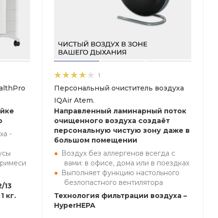
1
althPro
Персональный очиститель воздуха
IQAir Atem.
ейке
Направленный ламинарный поток
o
очищенного воздуха создаёт
персональную чистую зону даже в
ха -
большом помещении
усы
Воздух без аллергенов всегда с
примеси
вами: в офисе, дома или в поездках
Выполняет функцию настольного
безлопастного вентилятора
/13
1 кг.
Технология фильтрации воздуха –
HyperHEPA