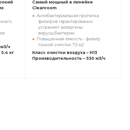
рокий
Самый мощный в линейке
их
Cleanroom
Антибактериальная пропитка
чного
фильтров гарантированно
устраняет аллергены
ов
вирусы,бактерии
Повышенная ёмкость - фильтр
1
тонкой очистки 7,5 м2
м3/ч
5.4 кг
Класс очистки воздуха – H13
Производительность – 530 м3/ч