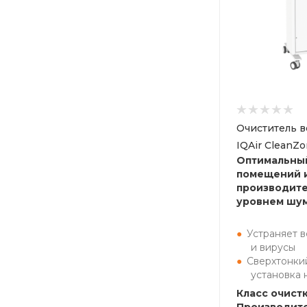
Очиститель в
IQAir CleanZo
Оптимальны
помещений и
производите
уровнем шу
Устраняет в
и вирусы
Сверхтонки
установка 
Класс очистк