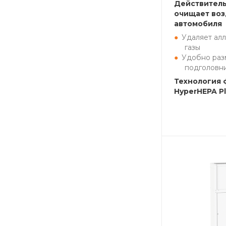
Действител
очищает воз
автомобиля
Удаляет алл
газы
Удобно раз
подголовн
Технология 
HyperHEPA P