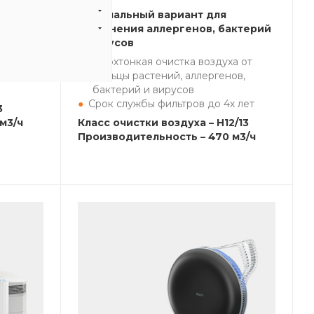
оздуха
Оптимальный вариант для
актерий
устранения аллергенов, бактерий
и вирусов
ка
Сверхтонкая очистка воздуха от
еет
пыльцы растений, аллергенов,
бактерий и вирусов
Срок службы фильтров до 4х лет
3
м3/ч
Класс очистки воздуха – H12/13
Производительность – 470 м3/ч