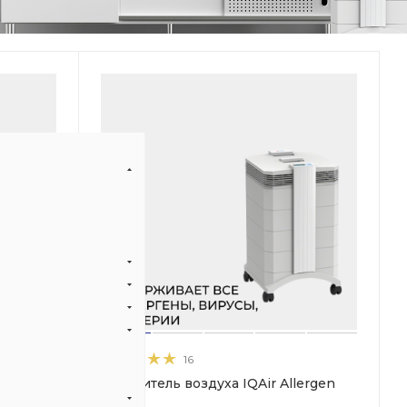
16
здуха
Очиститель воздуха IQAir Allergen
100