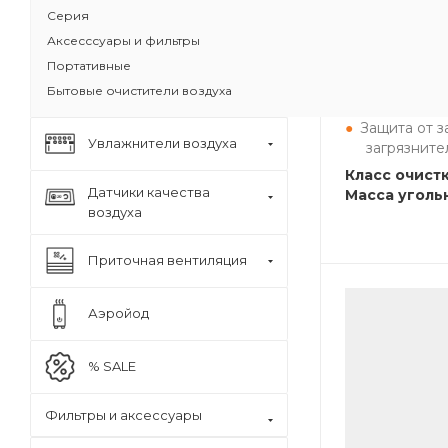
Серия
Бестселлер 
HealthPro
Аксесссуары и фильтры
Портативные
Доказанная
Задерживае
Бытовые очистители воздуха
бактерии, 
Защита от з
Увлажнители воздуха
загрязните
Класс очистк
Датчики качества
Масса угольн
воздуха
Приточная вентиляция
Аэройод
% SALE
Фильтры и аксессуары