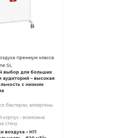
оздуха премиум класса
ne SL
й выбор для больших
 аудиторий – высокая
льность с низким
ма
се бактерии, аллергены
й корпус - возможна
на стену
и воздуха – H11