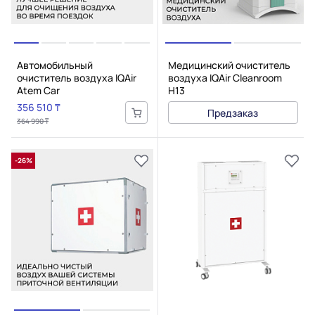
Автомобильный
Медицинский очиститель
очиститель воздуха IQAir
воздуха IQAir Cleanroom
Atem Car
H13
356 510 ₸
Предзаказ
364 990 ₸
-26%