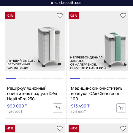
kaz.breeeth.com
-21%
-25%
Рециркуляционный
Медицинский очиститель
очиститель воздуха IQAir
воздуха IQAir Cleanroom
HealthPro 250
100
990 000 ₸
913 490 ₸
1 250 000 ₸
1 216 990 ₸
-17%
-17%