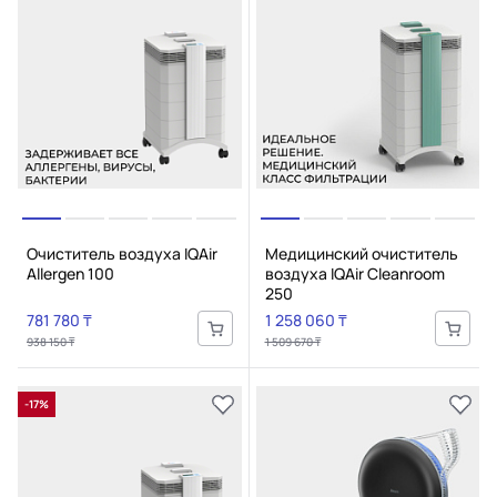
Очиститель воздуха IQAir
Медицинский очиститель
Allergen 100
воздуха IQAir Cleanroom
250
781 780 ₸
1 258 060 ₸
938 150 ₸
1 509 670 ₸
-17%