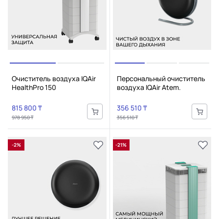
Очиститель воздуха IQAir
Персональный очиститель
HealthPro 150
воздуха IQAir Atem.
815 800 ₸
356 510 ₸
978 950 ₸
356 510 ₸
-2%
-21%