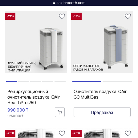
kaz.breeeth.com
-21%
-17%
Рециркуляционный
Очиститель воздуха IQAir
очиститель воздуха IQAir
GC MultiGas
HealthPro 250
990 000 ₸
Предзаказ
1 250 000 ₸
-25%
-25%