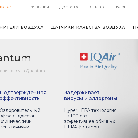
Акции
Доставка
Оплата
Блог
ЗВОНОК
НИТЕЛИ ВОЗДУХА
ДАТЧИКИ КАЧЕСТВА ВОЗДУХА
П
uantum
ели воздуха Quantum
Подтвержденная
Задерживает
эффективность
вирусы и аллергены
Оздоровительный
HyperHEPA технология
эффект доказан
- в 100 раз
клиническими
эффективнее обычных
испытаниями
HEPA фильтров