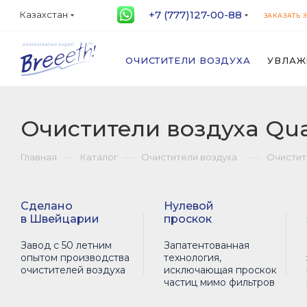
+7 (777)127-00-88
Казахстан
ЗАКАЗАТЬ 
ОЧИСТИТЕЛИ ВОЗДУХА
УВЛАЖ
Очистители воздуха Q
—
—
—
Главная
Каталог
Очистители воздуха
Очистит
Сделано
Нулевой
в Швейцарии
проскок
Завод с 50 летним
Запатентованная
опытом производства
технология,
очистителей воздуха
исключающая проскок
частиц мимо фильтров