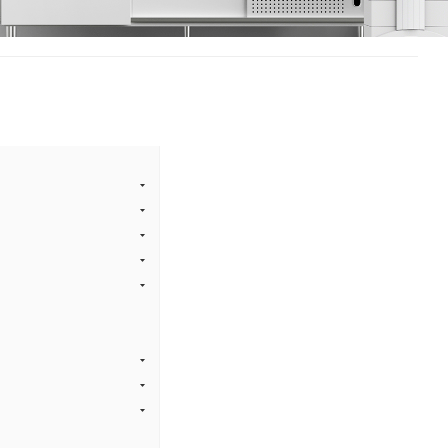
ел пуст
х товаров