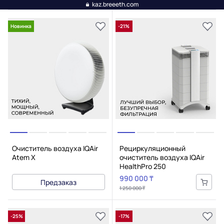
kaz.breeeth.com
Новинка
-21%
Очиститель воздуха IQAir
Рециркуляционный
Atem X
очиститель воздуха IQAir
HealthPro 250
990 000 ₸
Предзаказ
1 250 000 ₸
-25%
-17%