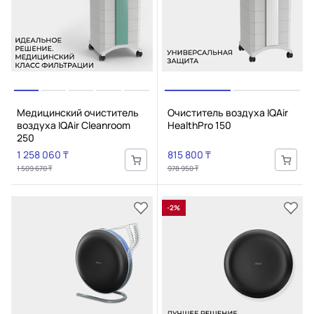
Медицинский очиститель
Очиститель воздуха IQAir
воздуха IQAir Cleanroom
HealthPro 150
250
1 258 060 ₸
815 800 ₸
1 509 670 ₸
978 950 ₸
-2%