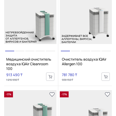
Медицинский очиститель
Очиститель воздуха IQAir
воздуха IQAir Cleanroom
Allergen 100
100
913 490 ₸
781 780 ₸
1 216 990 ₸
938 150 ₸
-17%
-17%