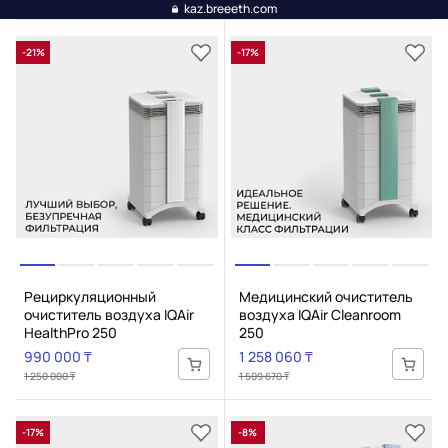
kaz.breeeth.com
-21%
-17%
Рециркуляционный
Медицинский очиститель
очиститель воздуха IQAir
воздуха IQAir Cleanroom
HealthPro 250
250
990 000 ₸
1 258 060 ₸
1 250 000 ₸
1 509 670 ₸
-17%
-8%