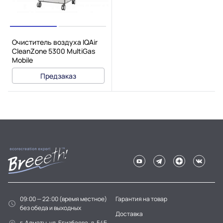
Очиститель воздуха IQAir
CleanZone 5300 MultiGas
Mobile
Предзаказ
09:00 — 22:00 (время местное)
Гарантия на товар
без обеда и выходных
Доставка
г. Алматы, ул. Егизбаева, д. 54Б