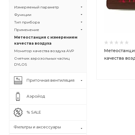
Измеряемый параметр
Функции
Тип прибора
Применение
Метеостанция с измерением
качества воздуха
Метеостанци
Монитор качества воздуха AVP
качества возд
Счетчик аэрозольных частиц
DYLOS
Приточная вентиляция
Аэройод
% SALE
Фильтры и аксессуары