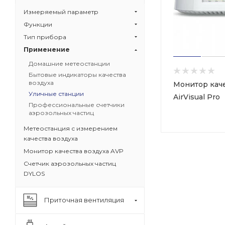
Измеряемый параметр
Функции
Тип прибора
Применение
Домашние метеостанции
Бытовые индикаторы качества
воздуха
Монитор каче
Уличные станции
AirVisual Pro
Профессиональные счетчики
аэрозольных частиц
Метеостанция с измерением
качества воздуха
Монитор качества воздуха AVP
Счетчик аэрозольных частиц
DYLOS
Приточная вентиляция